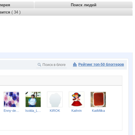
лерея
Поиск людей
вится
( 34 )
Рейтинг топ-50 блоггеров
Enny-de-SerKo
Isolda_Leo
KIROK
Kathrin
KatiMilka