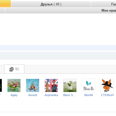
Друзья
( 48 )
Га
Мне нра
91
*
Aglay
AnnaSi
Aspirantka
Black Swan
BlonMi
CTE4KuH