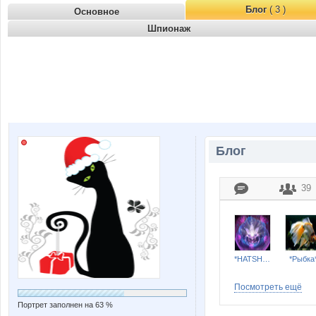
Блог
( 3 )
Основное
Шпионаж
Блог
39
*HATSHEPSUT*
*Рыбка
Посмотреть ещё
Портрет заполнен на 63 %