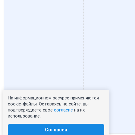
ОгромнейшийКусокСчастья
Синегла
На информационном ресурсе применяются
Статистика портрета:
cookie-файлы. Оставаясь на сайте, вы
подтверждаете свое
согласие
на их
сейчас просматривают портрет - 0
использование.
зарегистрированные пользователи
посетившие портрет за 7 дней - 0
Согласен