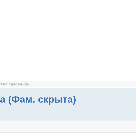
статус
«трастовый»
а (Фам. скрыта)