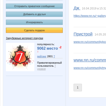
Kids wear
Knita
Отправить приватное сообщение
Дж
16.04.2019 в 15:3
Добавить в друзья
https://www.nn.ru/~gal
Игнорировать
Taisiya
Tupperware
Сделать подарок
Пристрой
14.05.20
Зарубежные интернет-покупки
www.nn.ru/community/pok
livi
madonn
популярность:
-2
9062 место
↓
рейтинг
2801
?
www.nn.ru/commu
Привилегированный
незабудки)
ольгуня
пользователь
7
www.nn.ru/community
уровня
Иришка@
Кита
1