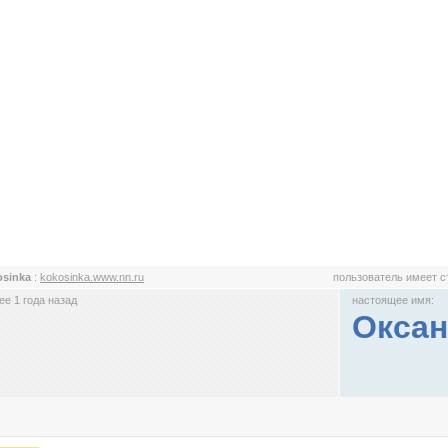
osinka
:
kokosinka.www.nn.ru
пользователь имеет 
е 1 года назад
настоящее имя:
Оксан